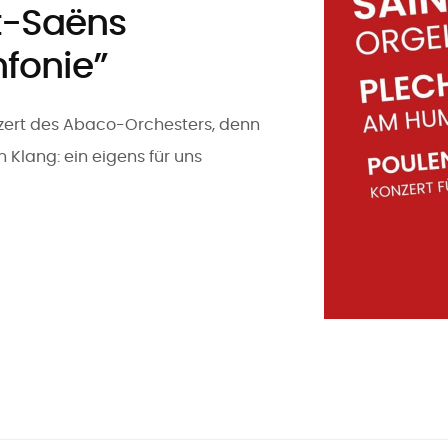
t-Saëns
nfonie”
zert des Abaco-Orchesters, denn
Klang: ein eigens für uns