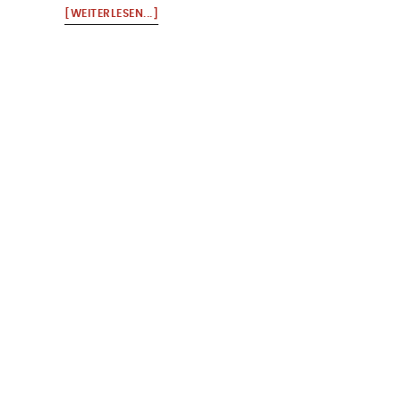
ÜBERTSCHAIKOWSKY
[WEITERLESEN...]
6.
SINFONIE