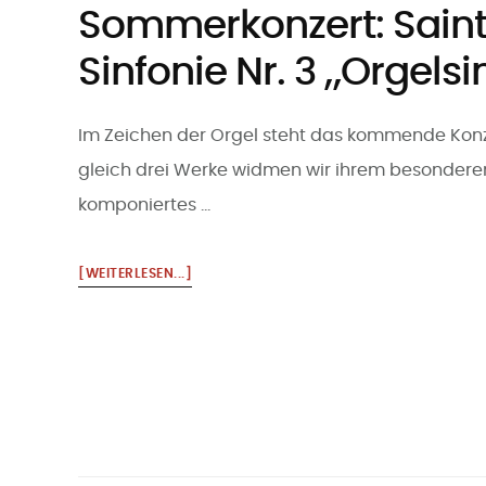
Sommerkonzert: Sain
Sinfonie Nr. 3 „Orgelsi
Im Zeichen der Orgel steht das kommende Kon
gleich drei Werke widmen wir ihrem besonderen 
komponiertes …
ÜBERSOMMERKONZERT:
[WEITERLESEN...]
SAINT-
SAËNS
SINFONIE
NR.
3
„ORGELSINFONIE”