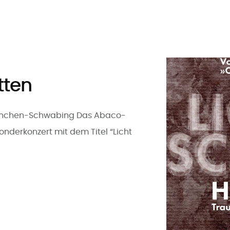
tten
e München-Schwabing Das Abaco-
nderkonzert mit dem Titel “Licht