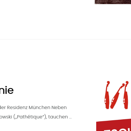
nie
l der Residenz München Neben
owski („Pathétique”), tauchen …