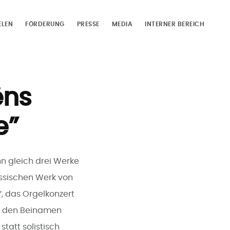
ELEN
FÖRDERUNG
PRESSE
MEDIA
INTERNER BEREICH
ëns
e”
n gleich drei Werke
össischen Werk von
, das Orgelkonzert
ch den Beinamen
statt solistisch