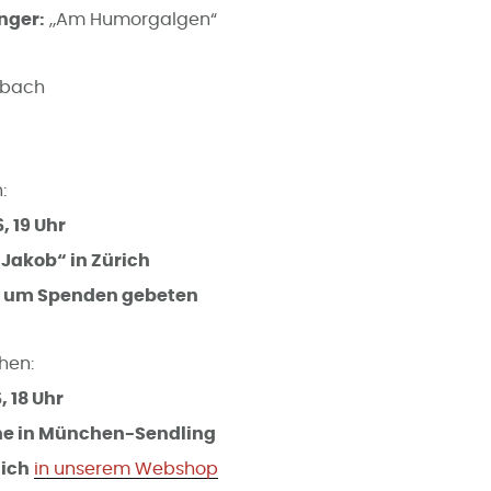
nger:
„Am Humorgalgen“
nbach
:
, 19 Uhr
 Jakob“ in Zürich
wird um Spenden gebeten
hen:
, 18 Uhr
he in München-Sendling
lich
in unserem Webshop