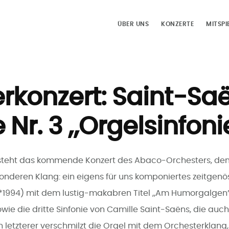
ÜBER UNS
KONZERTE
MITSPI
konzert: Saint-Sa
 Nr. 3 „Orgelsinfoni
 steht das kommende Konzert des Abaco-Orchesters, den
nderen Klang: ein eigens für uns komponiertes zeitgen
*1994) mit dem lustig-makabren Titel „Am Humorgalgen”
owie die dritte Sinfonie von Camille Saint-Saëns, die au
In letzterer verschmilzt die Orgel mit dem Orchesterklang, 