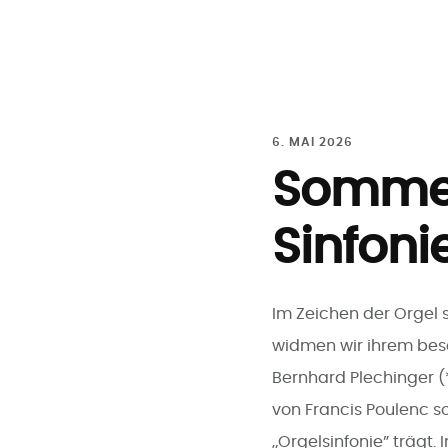
Zum
Inhalt
springen
6. MAI 2026
Sommer
Sinfonie
Im Zeichen der Orgel
widmen wir ihrem beso
Bernhard Plechinger (
von Francis Poulenc s
„Orgelsinfonie” trägt. 