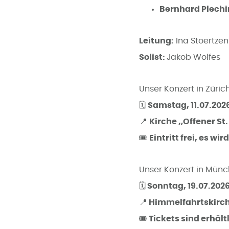
Bernhard Plechi
Leitung:
Ina Stoertze
Solist:
Jakob Wolfes
Unser Konzert in Zürich
🗓️
Samstag, 11.07.2026
📍
Kirche „Offener St.
🎟️
Eintritt frei, es 
Unser Konzert in Münc
🗓️ Sonntag, 19.07.2026
📍 Himmelfahrtskirc
🎟 Tickets sind erhält