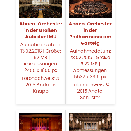
Abaco-Orchester
Abaco-Orchester
in der Großen
in der
Aula der LMU
Philharmonie am
Gasteig
Aufnahmedatum:
13.02.2016 | Größe:
Aufnahmedatum:
1.62 MB |
28.02.2015 | Größe:
Abmessungen:
5.22 MB |
2400 x 1600 px
Abmessungen:
5537 x 3691 px
Fotonachweis: ©
2016 Andreas
Fotonachweis: ©
Knapp
2015 Anatol
Schuster