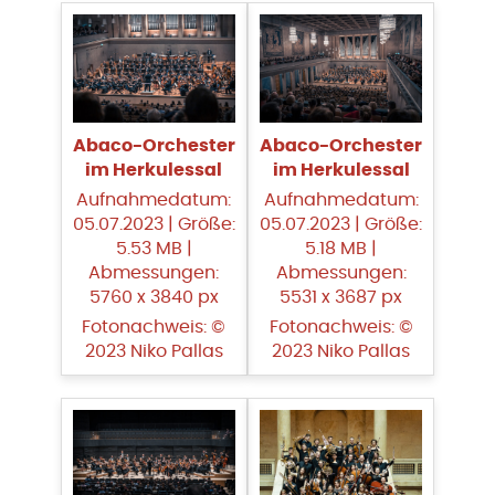
Abaco-Orchester
Abaco-Orchester
im Herkulessal
im Herkulessal
Aufnahmedatum:
Aufnahmedatum:
05.07.2023 | Größe:
05.07.2023 | Größe:
5.53 MB |
5.18 MB |
Abmessungen:
Abmessungen:
5760 x 3840 px
5531 x 3687 px
Fotonachweis: ©
Fotonachweis: ©
2023 Niko Pallas
2023 Niko Pallas