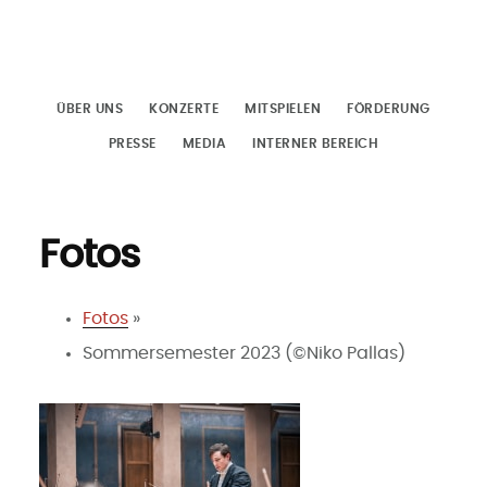
Zum
Inhalt
springen
ÜBER UNS
KONZERTE
MITSPIELEN
FÖRDERUNG
PRESSE
MEDIA
INTERNER BEREICH
Fotos
Fotos
»
Sommersemester 2023 (©Niko Pallas)