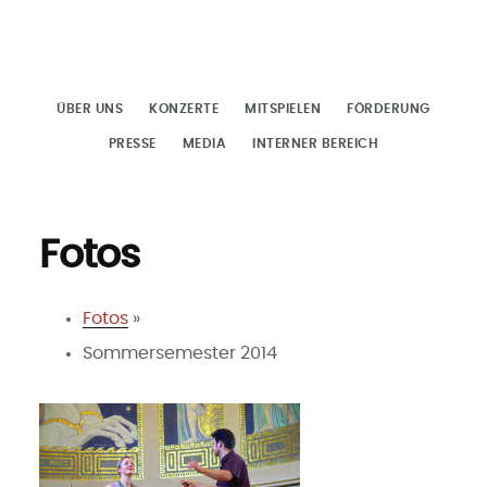
Zum
Inhalt
springen
ÜBER UNS
KONZERTE
MITSPIELEN
FÖRDERUNG
PRESSE
MEDIA
INTERNER BEREICH
Fotos
Fotos
»
Sommersemester 2014